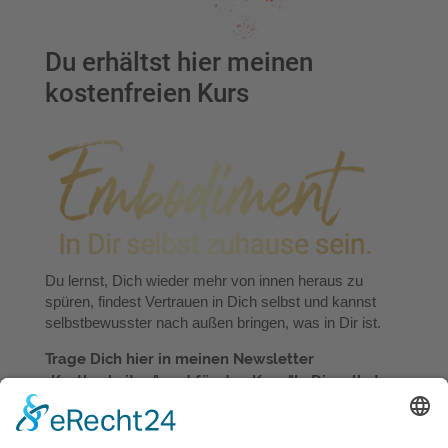
Du erhältst hier meinen
kostenfreien Kurs
Du lernst, Dich wieder mehr von innen heraus zu
spüren, findest Vertrauen in Dich selbst und kannst
selbstbewusster nach außen bringen, was in Dir ist.
Trage Dich hier in meinen Newsletter
„Kostbarkeiten" und für den Kurs "In Dir selbst
zuhause sein" ein. Unverbindlich und ohne
zugespamt zu werden. Du kannst Dich jeder Zeit
wieder austragen.