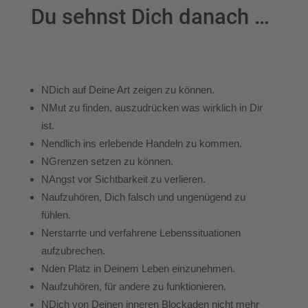
Du sehnst Dich danach …
N
Dich auf Deine Art zeigen zu können.
N
Mut zu finden, auszudrücken was wirklich in Dir
ist.
N
endlich ins erlebende Handeln zu kommen.
N
Grenzen setzen zu können.
N
Angst vor Sichtbarkeit zu verlieren.
N
aufzuhören, Dich falsch und ungenügend zu
fühlen.
N
erstarrte und verfahrene Lebenssituationen
aufzubrechen.
N
den Platz in Deinem Leben einzunehmen.
N
aufzuhören, für andere zu funktionieren.
N
Dich von Deinen inneren Blockaden nicht mehr