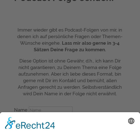
Immer wieder gibt es Podcast-Folgen von mir, in
denen ich auf persönliche Fragen oder Themen-
Wünsche eingehe.
Lass mir also gerne in 3-4
Sätzen Deine Frage zu kommen.
Diese Option ist ohne Gewähr, d.h., ich kann Dir
nicht garantieren, zu Deinem Thema eine Folge
aufzunehmen. Aber ich liebe dieses Format, bin
gerne mit Dir im Kontakt und bemüht, allen
Anfragen gerecht zu werden. Selbstverständlich
wird Dein Name in der Folge nicht erwähnt.
Name
E-Mail