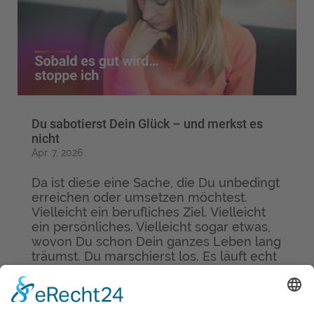
Du sabotierst Dein Glück – und merkst es
nicht
Apr. 7, 2026
Da ist diese eine Sache, die Du unbedingt
erreichen oder umsetzen möchtest.
Vielleicht ein berufliches Ziel. Vielleicht
ein persönliches. Vielleicht sogar etwas,
wovon Du schon Dein ganzes Leben lang
träumst. Du marschierst los. Es läuft echt
gut. Und dann kommt so...
mehr lesen