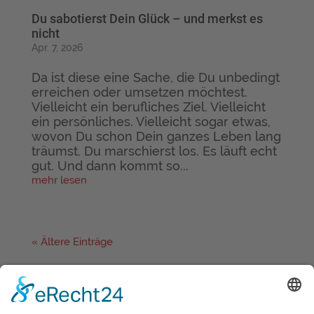
Du sabotierst Dein Glück – und merkst es
nicht
Apr. 7, 2026
Da ist diese eine Sache, die Du unbedingt
erreichen oder umsetzen möchtest.
Vielleicht ein berufliches Ziel. Vielleicht
ein persönliches. Vielleicht sogar etwas,
wovon Du schon Dein ganzes Leben lang
träumst. Du marschierst los. Es läuft echt
gut. Und dann kommt so...
mehr lesen
« Ältere Einträge