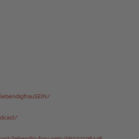
lebendigfrauSEIN/
odcast/
cast/lebendig-frau-sein/id1503506448